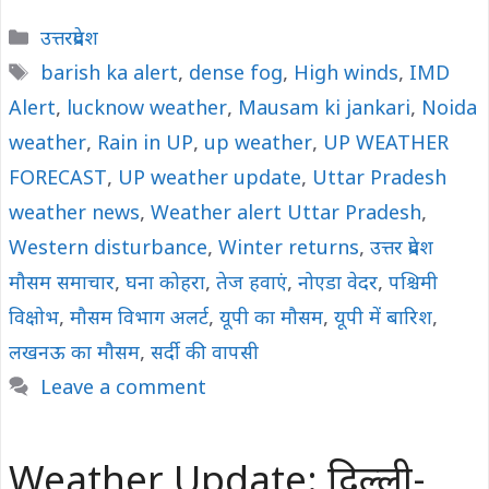
Categories
उत्तरप्रदेश
Tags
barish ka alert
,
dense fog
,
High winds
,
IMD
Alert
,
lucknow weather
,
Mausam ki jankari
,
Noida
weather
,
Rain in UP
,
up weather
,
UP WEATHER
FORECAST
,
UP weather update
,
Uttar Pradesh
weather news
,
Weather alert Uttar Pradesh
,
Western disturbance
,
Winter returns
,
उत्तर प्रदेश
मौसम समाचार
,
घना कोहरा
,
तेज हवाएं
,
नोएडा वेदर
,
पश्चिमी
विक्षोभ
,
मौसम विभाग अलर्ट
,
यूपी का मौसम
,
यूपी में बारिश
,
लखनऊ का मौसम
,
सर्दी की वापसी
Leave a comment
Weather Update: दिल्ली-