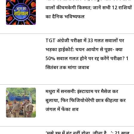
वालों की चमकेगी किस्मत; जानें सभी 12 राशियों
का दैनिक भविष्यफल
TGT अंग्रेजी परीक्षा में 33 गलत सवालों पर
भड़का हाईकोर्ट: चयन आयोग से पूछा- क्या
50% सवाल गलत होने पर रद्द करेंगे परीक्षा? 1
सितंबर तक मांगा जवाब
मथुरा में सनसनी: इंस्टाग्राम पर मैसेज कर
बुलाया, फिर फिजियोथेरेपी छात्र की हत्या कर
जंगल में फेंका शव
‘मुझे ड्रम में बंद नहीं होना, जीना है…’: 21 साल