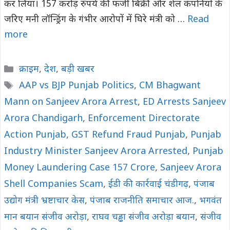
कर लिया। 157 करोड़ रुपये की फर्जी बिक्री और शेल कंपनियों के
जरिए मनी लॉन्ड्रिंग के गंभीर आरोपों में घिरे मंत्री को …
Read
more
Categories
क्राइम
,
देश
,
बड़ी खबर
Tags
AAP vs BJP Punjab Politics
,
CM Bhagwant
Mann on Sanjeev Arora Arrest
,
ED Arrests Sanjeev
Arora Chandigarh
,
Enforcement Directorate
Action Punjab
,
GST Refund Fraud Punjab
,
Punjab
Industry Minister Sanjeev Arora Arrested
,
Punjab
Money Laundering Case 157 Crore
,
Sanjeev Arora
Shell Companies Scam
,
ईडी की कार्रवाई चंडीगढ़
,
पंजाब
उद्योग मंत्री भ्रष्टाचार केस
,
पंजाब राजनीति समाचार आज.
,
भगवंत
मान बयान संजीव अरोड़ा
,
राघव चड्ढा संजीव अरोड़ा बयान
,
संजीव