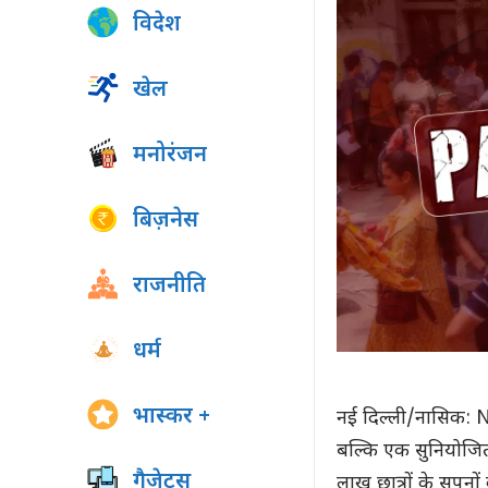
विदेश
खेल
मनोरंजन
बिज़नेस
राजनीति
धर्म
भास्कर +
नई दिल्ली/नासिक: N
बल्कि एक सुनियोजित
गैजेट्स
लाख छात्रों के सपनो