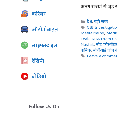
अलग राज्यों से जुड़ रह
करियर
Categories
देश
,
बड़ी खबर
Tags
CBI Investigati
ऑटोमोबाइल
Mastermind
,
Medic
Leak
,
NTA Exam Ca
लाइफस्टाइल
Nashik
,
नीट परीक्षा घोट
नासिक
,
सीबीआई जांच न
Leave a comme
रेसिपी
वीडियो
Follow Us On