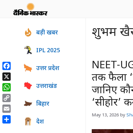
Skip
to
content
शुभम खै
बड़ी खबर
IPL 2025
NEET-UG 
उत्तर प्रदेश
Facebook
तक फैला ‘
X
उत्तराखंड
जानिए कौन
WhatsApp
‘सीहोर’ क
बिहार
Copy
Link
May 13, 2026
by
Sh
Email
देश
Share