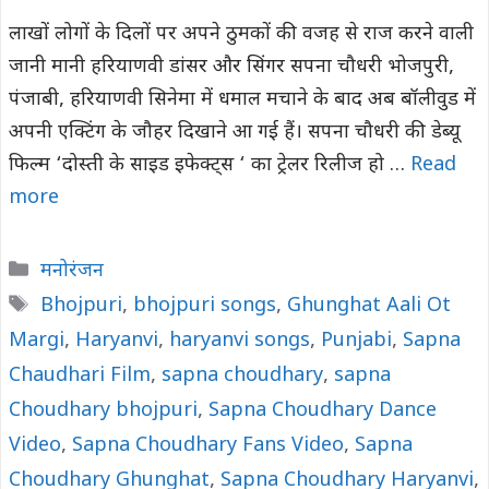
लाखों लोगों के द‍िलों पर अपने ठुमकों की वजह से राज करने वाली
जानी मानी हर‍ियाणवी डांसर और स‍िंगर सपना चौधरी भोजपुरी,
पंजाबी, हरियाणवी सिनेमा में धमाल मचाने के बाद अब बॉलीवुड में
अपनी एक्टिंग के जौहर दिखाने आ गई हैं। सपना चौधरी की डेब्यू
फिल्म ‘दोस्ती के साइड इफेक्ट्स ‘ का ट्रेलर रिलीज हो …
Read
more
Categories
मनोरंजन
Tags
Bhojpuri
,
bhojpuri songs
,
Ghunghat Aali Ot
Margi
,
Haryanvi
,
haryanvi songs
,
Punjabi
,
Sapna
Chaudhari Film
,
sapna choudhary
,
sapna
Choudhary bhojpuri
,
Sapna Choudhary Dance
Video
,
Sapna Choudhary Fans Video
,
Sapna
Choudhary Ghunghat
,
Sapna Choudhary Haryanvi
,