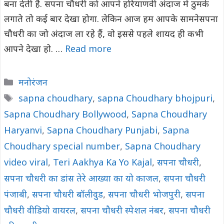
बना देती हैं. सपना चौधरी को आपने हरियाणवी अंदाज में ठुमके
लगाते तो कई बार देखा होगा. लेकिन आज हम आपके सामनेसपना
चौधरी का जो अंदाज ला रहे हैं, वो इससे पहले शायद ही कभी
आपने देखा हो. …
Read more
Categories
मनोरंजन
Tags
sapna choudhary
,
sapna Choudhary bhojpuri
,
Sapna Choudhary Bollywood
,
Sapna Choudhary
Haryanvi
,
Sapna Choudhary Punjabi
,
Sapna
Choudhary special number
,
Sapna Choudhary
video viral
,
Teri Aakhya Ka Yo Kajal
,
सपना चौधरी
,
सपना चौधरी का डांस तेरे आख्या का यो काजल
,
सपना चौधरी
पंजाबी
,
सपना चौधरी बॉलीवुड
,
सपना चौधरी भोजपुरी
,
सपना
चौधरी वीडियो वायरल
,
सपना चौधरी स्पेशल नंबर
,
सपना चौधरी