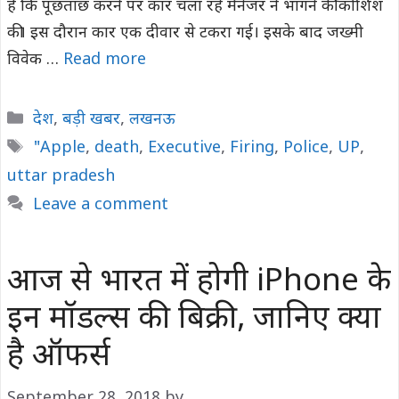
है कि पूछताछ करने पर कार चला रहे मैनेजर ने भागने की कोशिश
की। इस दौरान कार एक दीवार से टकरा गई। इसके बाद जख्मी
विवेक …
Read more
Categories
देश
,
बड़ी खबर
,
लखनऊ
Tags
"Apple
,
death
,
Executive
,
Firing
,
Police
,
UP
,
uttar pradesh
Leave a comment
आज से भारत में होगी iPhone के
इन मॉडल्स की बिक्री, जानिए क्या
है ऑफर्स
September 28, 2018
by