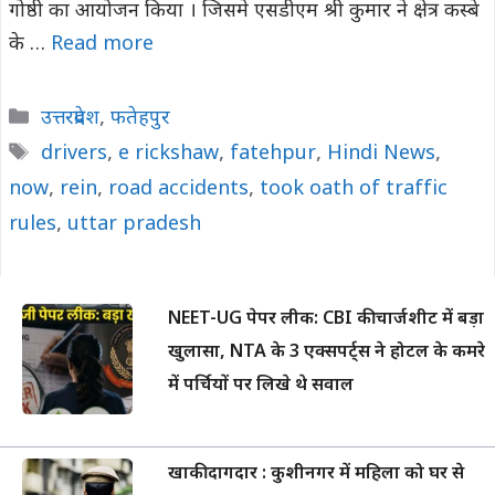
गोष्ठी का आयोजन किया । जिसमे एसडीएम श्री कुमार ने क्षेत्र कस्बे
के …
Read more
Categories
उत्तरप्रदेश
,
फतेहपुर
Tags
drivers
,
e rickshaw
,
fatehpur
,
Hindi News
,
now
,
rein
,
road accidents
,
took oath of traffic
rules
,
uttar pradesh
NEET-UG पेपर लीक: CBI की चार्जशीट में बड़ा
खुलासा, NTA के 3 एक्सपर्ट्स ने होटल के कमरे
में पर्चियों पर लिखे थे सवाल
खाकी दागदार : कुशीनगर में महिला को घर से