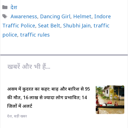
c
a
p
a
a
Categories
देश
e
t
y
i
r
Tags
Awareness
,
Dancing Girl
,
Helmet
,
Indore
b
s
L
l
e
Traffic Police
o
A
,
Seat Belt
i
,
Shubhi Jain
,
traffic
o
p
n
police
,
traffic rules
k
p
k
खबरें और भी हैं...
असम में कुदरत का कहर: बाढ़ और बारिश से 95
की मौत, 16 लाख से ज्यादा लोग प्रभावित; 14
जिलों में अलर्ट
देश
,
बड़ी खबर