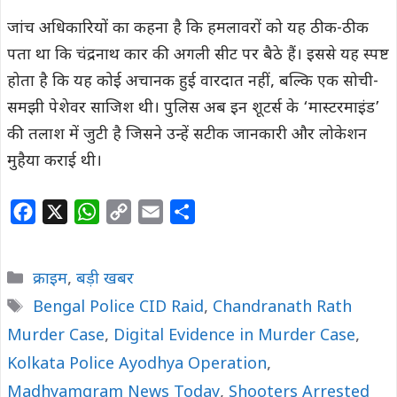
जांच अधिकारियों का कहना है कि हमलावरों को यह ठीक-ठीक
पता था कि चंद्रनाथ कार की अगली सीट पर बैठे हैं। इससे यह स्पष्ट
होता है कि यह कोई अचानक हुई वारदात नहीं, बल्कि एक सोची-
समझी पेशेवर साजिश थी। पुलिस अब इन शूटर्स के ‘मास्टरमाइंड’
की तलाश में जुटी है जिसने उन्हें सटीक जानकारी और लोकेशन
मुहैया कराई थी।
F
X
W
C
E
S
a
h
o
m
h
c
a
p
a
a
Categories
क्राइम
,
बड़ी खबर
e
t
y
i
r
Tags
Bengal Police CID Raid
,
Chandranath Rath
b
s
L
l
e
Murder Case
o
A
,
Digital Evidence in Murder Case
i
,
o
p
n
Kolkata Police Ayodhya Operation
,
k
p
k
Madhyamgram News Today
,
Shooters Arrested