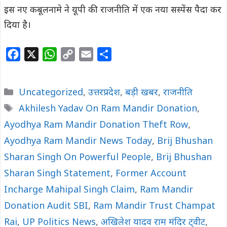
इस नए कबूलनामे ने यूपी की राजनीति में एक नया सस्पेंस पैदा कर
दिया है।
F
X
W
C
E
S
a
h
o
m
h
c
a
p
a
a
Categories
Uncategorized
,
उत्तरप्रदेश
,
बड़ी खबर
,
राजनीति
e
t
y
i
r
Tags
Akhilesh Yadav On Ram Mandir Donation
,
b
s
L
l
e
Ayodhya Ram Mandir Donation Theft Row
o
A
i
,
o
p
n
Ayodhya Ram Mandir News Today
,
Brij Bhushan
k
p
k
Sharan Singh On Powerful People
,
Brij Bhushan
Sharan Singh Statement
,
Former Account
Incharge Mahipal Singh Claim
,
Ram Mandir
Donation Audit SBI
,
Ram Mandir Trust Champat
Rai
,
UP Politics News
,
अखिलेश यादव राम मंदिर ट्वीट
,