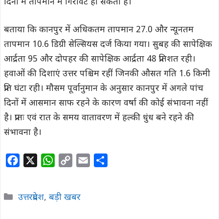
दिनों में तापमान में गिरावट हो सकती है।
बताया कि कानपुर में अधिकतम तापमान 27.0 और न्यूनतम
तापमान 10.6 डिग्री सेल्सियस दर्ज किया गया। सुबह की सापेक्षिक
आर्द्रता 95 और दोपहर की सापेक्षिक आर्द्रता 48 प्रतिशत रही।
हवाओं की दिशाएं उत्तर पश्चिम रहीं जिनकी औसत गति 1.6 किमी
प्रति घंटा रही। मौसम पूर्वानुमान के अनुसार कानपुर में अगले पांच
दिनों में आसमान साफ रहने के कारण वर्षा की कोई संभावना नहीं
है। प्रातः एवं रात के समय वातावरण में हल्की धुंध बने रहने की
संभावना है।
F
X
W
C
E
S
a
h
o
m
h
c
a
p
a
a
Categories
उत्तरप्रदेश
,
बड़ी खबर
e
t
y
i
r
b
s
L
l
e