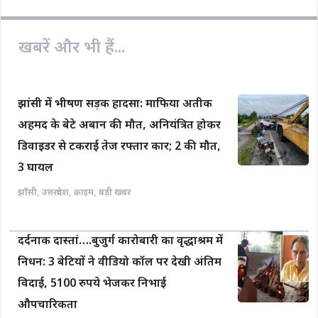
o
A
i
o
p
n
खबरें और भी हैं...
k
p
k
झांसी में भीषण सड़क हादसा: माफिया अतीक
अहमद के बेटे अबान की मौत, अनियंत्रित होकर
डिवाइडर से टकराई तेज रफ्तार कार; 2 की मौत,
3 घायल
झाँसी
,
उत्तरप्रदेश
,
क्राइम
,
बड़ी खबर
दर्दनाक दास्तां….बुजुर्ग कारोबारी का वृद्धाश्रम में
निधन: 3 बेटियों ने वीडियो कॉल पर देखी अंतिम
विदाई, 5100 रुपये भेजकर निभाई
औपचारिकता