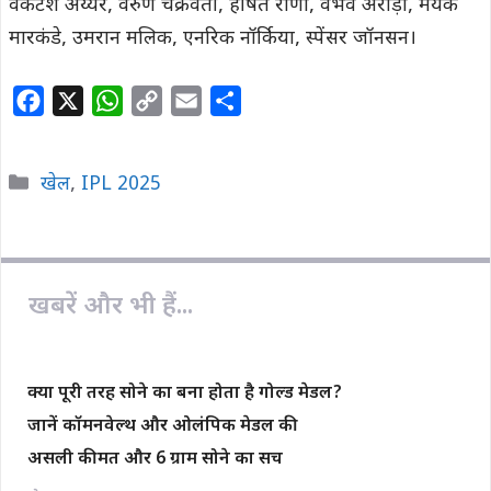
वेंकटेश अय्यर, वरुण चक्रवर्ती, हर्षित राणा, वैभव अरोड़ा, मयंक
मारकंडे, उमरान मलिक, एनरिक नॉर्किया, स्पेंसर जॉनसन।
F
X
W
C
E
S
a
h
o
m
h
c
a
p
a
a
Categories
खेल
,
IPL 2025
e
t
y
i
r
b
s
L
l
e
o
A
i
o
p
n
खबरें और भी हैं...
k
p
k
क्या पूरी तरह सोने का बना होता है गोल्ड मेडल?
जानें कॉमनवेल्थ और ओलंपिक मेडल की
असली कीमत और 6 ग्राम सोने का सच