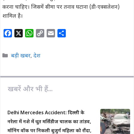
करना चाहिए। जिसमें सीमा पर तनाव घटाना (डी-एक्सलेशन)
शामिल है।
F
X
W
C
E
S
a
h
o
m
h
c
a
p
a
a
Categories
बड़ी खबर
,
देश
e
t
y
i
r
b
s
L
l
e
o
A
i
o
p
n
खबरें और भी हैं...
k
p
k
Delhi Mercedes Accident: दिल्ली के
नरेला में नशे में धुत मर्सिडीज चालक का तांडव,
मॉनिंग वॉक पर निकली बुजुर्ग महिला को रौंदा,