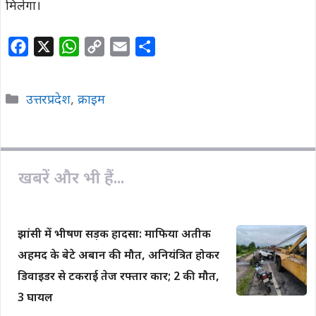
मिलेगा।
F
X
W
C
E
S
a
h
o
m
h
c
a
p
a
a
Categories
उत्तरप्रदेश
,
क्राइम
e
t
y
i
r
b
s
L
l
e
o
A
i
o
p
n
खबरें और भी हैं...
k
p
k
झांसी में भीषण सड़क हादसा: माफिया अतीक
अहमद के बेटे अबान की मौत, अनियंत्रित होकर
डिवाइडर से टकराई तेज रफ्तार कार; 2 की मौत,
3 घायल