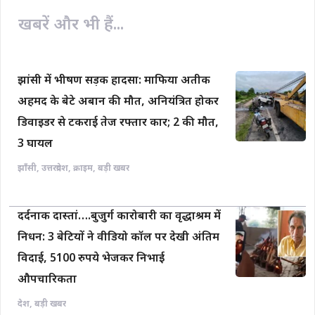
o
p
n
खबरें और भी हैं...
k
p
k
झांसी में भीषण सड़क हादसा: माफिया अतीक
अहमद के बेटे अबान की मौत, अनियंत्रित होकर
डिवाइडर से टकराई तेज रफ्तार कार; 2 की मौत,
3 घायल
झाँसी
,
उत्तरप्रदेश
,
क्राइम
,
बड़ी खबर
दर्दनाक दास्तां….बुजुर्ग कारोबारी का वृद्धाश्रम में
निधन: 3 बेटियों ने वीडियो कॉल पर देखी अंतिम
विदाई, 5100 रुपये भेजकर निभाई
औपचारिकता
देश
,
बड़ी खबर