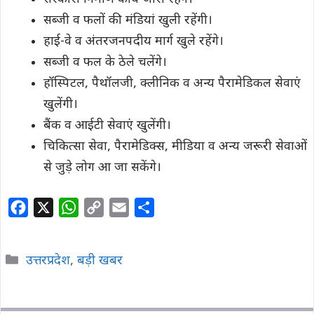
सब्जी व फलों की मंडियां खुली रहेंगी।
हाई-वे व अंतरजनपदीय मार्ग खुले रहेंगे।
सब्जी व फल के ठेले चलेंगे।
हॉस्पिटल, पैथॉलजी, क्लीनिक व अन्य पैरामेडिकल सेवाएं
खुलेंगी।
बैंक व आईटी सेवाएं खुलेंगी।
चिकित्सा सेवा, पैरामेडिक्स, मीडिया व अन्य जरूरी सेवाओं
से जुड़े लोग आ जा सकेंगे।
F
X
W
C
E
S
a
h
o
m
h
c
a
p
a
a
Categories
उत्तरप्रदेश
,
बड़ी खबर
e
t
y
i
r
b
s
L
l
e
o
A
i