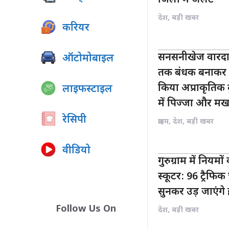
देश
,
बड़ी खबर
करियर
सनसनीखेज वारदात:
ऑटोमोबाइल
तक बंधक बनाकर द
किया अप्राकृतिक द
लाइफस्टाइल
में पिज्जा और मखम
रेसिपी
क्राइम
,
देश
,
बड़ी खबर
वीडियो
गुरुग्राम में नियम
स्कूटर: 96 ट्रैफ
सुनकर उड़ जाएंगे
Follow Us On
देश
,
बड़ी खबर