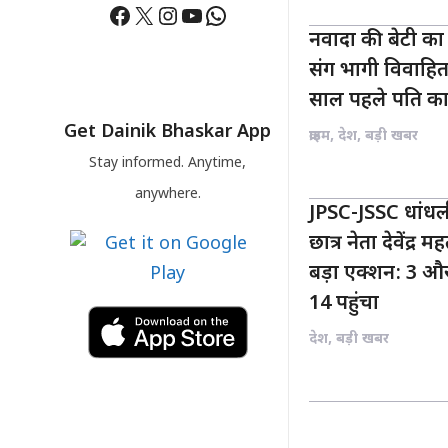
Facebook
X
Instagram
YouTube
WhatsApp
नवादा की बेटी का 
संग भागी विवाहिता
साल पहले पति का
Get Dainik Bhaskar App
क्राइम
,
देश
,
बड़ी खबर
Stay informed. Anytime,
anywhere.
JPSC-JSSC धांधल
छात्र नेता देवेंद्
बड़ा एक्शन: 3 औ
14 पहुंचा
देश
,
बड़ी खबर