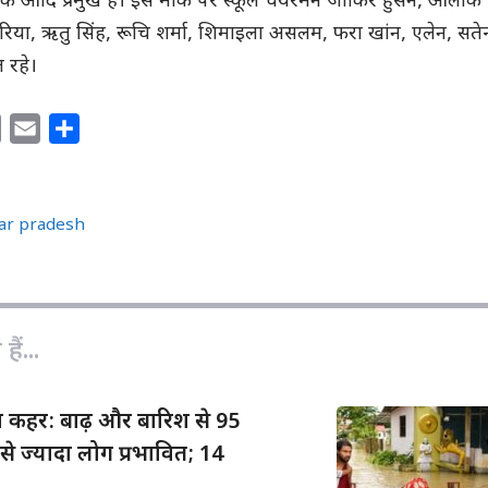
 आदि प्रमुख हैं। इस मौके पर स्कूल चेयरमैन जाकिर हुसैन, आलोक
रिया, ऋतु सिंह, रूचि शर्मा, शिमाइला असलम, फरा खांन, एलेन, सतेन्द
 रहे।
C
E
S
o
m
h
p
a
a
y
i
r
tar pradesh
L
l
e
i
n
k
ैं...
ा कहर: बाढ़ और बारिश से 95
े ज्यादा लोग प्रभावित; 14