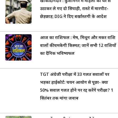
खाकी दागदार : कुशीनगर में महिला को घर से
उठाकर ले गए दो सिपाही, रास्ते में मारपीट-
छेड़छाड़; DIG ने दिए बर्खास्तगी के आदेश
आज का राशिफल : मेष, मिथुन और मकर राशि
वालों की चमकेगी किस्मत; जानें सभी 12 राशियों
का दैनिक भविष्यफल
TGT अंग्रेजी परीक्षा में 33 गलत सवालों पर
भड़का हाईकोर्ट: चयन आयोग से पूछा- क्या
50% सवाल गलत होने पर रद्द करेंगे परीक्षा? 1
सितंबर तक मांगा जवाब