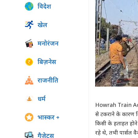
विदेश
खेल
मनोरंजन
बिज़नेस
राजनीति
धर्म
Howrah Train Accide
से टकराने के कारण ति
भास्कर +
किसी के हताहत होने 
रहे थे, तभी पार्सल 
गैजेट्स