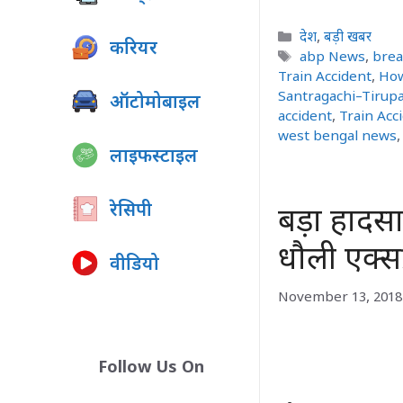
Categories
देश
,
बड़ी खबर
करियर
Tags
abp News
,
bre
Train Accident
,
How
Santragachi–Tirupa
ऑटोमोबाइल
accident
,
Train Acc
west bengal news
लाइफस्टाइल
रेसिपी
बड़ा हादसा 
धौली एक्सप्
वीडियो
November 13, 2018
Follow Us On