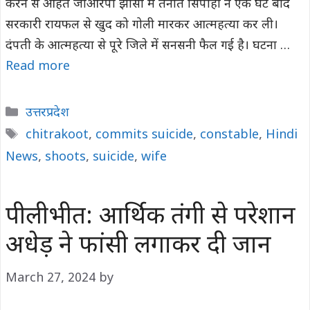
करने से आहत जीआरपी झांसी में तैनात सिपाही ने एक घंटे बाद
सरकारी रायफल से खुद को गोली मारकर आत्महत्या कर ली।
दंपती के आत्महत्या से पूरे जिले में सनसनी फैल गई है। घटना …
Read more
Categories
उत्तरप्रदेश
Tags
chitrakoot
,
commits suicide
,
constable
,
Hindi
News
,
shoots
,
suicide
,
wife
पीलीभीत: आर्थिक तंगी से परेशान
अधेड़ ने फांसी लगाकर दी जान
March 27, 2024
by