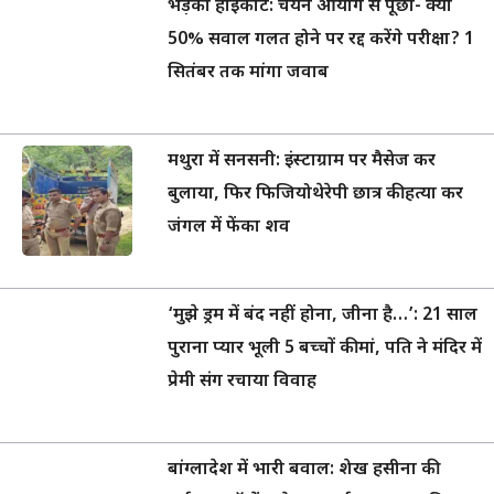
भड़का हाईकोर्ट: चयन आयोग से पूछा- क्या
50% सवाल गलत होने पर रद्द करेंगे परीक्षा? 1
सितंबर तक मांगा जवाब
मथुरा में सनसनी: इंस्टाग्राम पर मैसेज कर
बुलाया, फिर फिजियोथेरेपी छात्र की हत्या कर
जंगल में फेंका शव
‘मुझे ड्रम में बंद नहीं होना, जीना है…’: 21 साल
पुराना प्यार भूली 5 बच्चों की मां, पति ने मंदिर में
प्रेमी संग रचाया विवाह
बांग्लादेश में भारी बवाल: शेख हसीना की