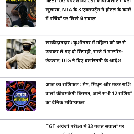
NEET-UG पेपर लीक: CBI की चार्जशीट में बड़ा
खुलासा, NTA के 3 एक्सपर्ट्स ने होटल के कमरे
में पर्चियों पर लिखे थे सवाल
खाकी दागदार : कुशीनगर में महिला को घर से
उठाकर ले गए दो सिपाही, रास्ते में मारपीट-
छेड़छाड़; DIG ने दिए बर्खास्तगी के आदेश
आज का राशिफल : मेष, मिथुन और मकर राशि
वालों की चमकेगी किस्मत; जानें सभी 12 राशियों
का दैनिक भविष्यफल
TGT अंग्रेजी परीक्षा में 33 गलत सवालों पर