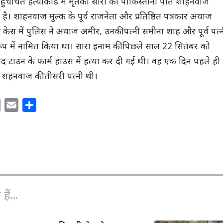
ुचर्चित हत्याकांड में मृतका सारा का पाकिस्तानी पति शाहनवाज
ै। शाहनवाज मुल्क के पूर्व राजनेता और प्रतिष्ठित पत्रकार अयाज
 केस में पुलिस ने अयाज अमीर, उनकी पत्नी समीना शाह और पूर्व पत्
प में नामित किया था। सारा इनाम की पिछले साल 22 सितंबर को
द टाउन के फार्म हाउस में हत्या कर दी गई थी। वह एक दिन पहले ही
ह शहनवाज की तीसरी पत्नी थी।
C
E
S
o
m
h
p
a
a
y
i
r
L
l
e
i
n
ैं...
k