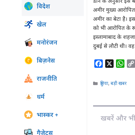
डॉन के अनुसार इस बह
विदेश
अमीर मुख्य आरोपित ह
अमीर का बेटा है। इस
खेल
को भी आरोपित के रू
इस्लामाबाद के शहजा
मनोरंजन
दुबई से लौटी थी। व
बिज़नेस
F
X
W
a
h
राजनीति
c
a
Categories
दुनिया
,
बड़ी खबर
e
t
धर्म
b
s
o
A
o
p
भास्कर +
खबरें और भी ह
k
p
गैजेट्स