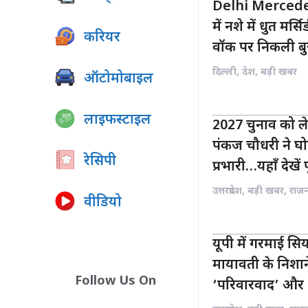
Delhi Mercedes
में नशे में धुत मर
करियर
वॉक पर निकली बुजु
दिल्ली
,
देश
,
बड़ी खबर
ऑटोमोबाइल
लाइफस्टाइल
2027 चुनाव को ले
पंकज चौधरी ने घोष
रेसिपी
प्रभारी…यहाँ देखें 
उत्तरप्रदेश
,
बड़ी खबर
,
राज
वीडियो
यूपी में गरमाई स
मायावती के निशा
Follow Us On
‘परिवारवाद’ और 