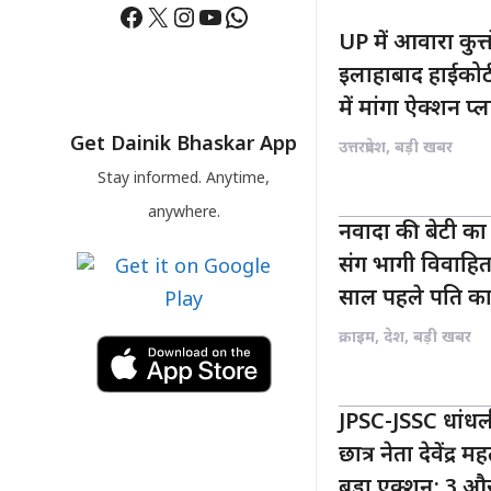
Facebook
X
Instagram
YouTube
WhatsApp
UP में आवारा कुत
इलाहाबाद हाईकोर्ट
में मांगा ऐक्शन प्
Get Dainik Bhaskar App
उत्तरप्रदेश
,
बड़ी खबर
Stay informed. Anytime,
anywhere.
नवादा की बेटी का 
संग भागी विवाहिता
साल पहले पति का
क्राइम
,
देश
,
बड़ी खबर
JPSC-JSSC धांधल
छात्र नेता देवेंद्
बड़ा एक्शन: 3 औ