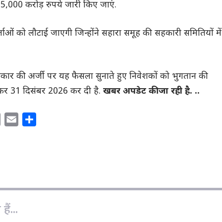
 5,000 करोड़ रुपये जारी किए जाएं.
ओं को लौटाई जाएगी जिन्होंने सहारा समूह की सहकारी समितियों में
द्र सरकार की अर्जी पर यह फैसला सुनाते हुए निवेशकों को भुगतान की
कर 31 दिसंबर 2026 कर दी है.
खबर अपडेट की जा रही है. ..
C
E
S
o
m
h
p
a
a
y
i
r
L
l
e
i
n
ैं...
k