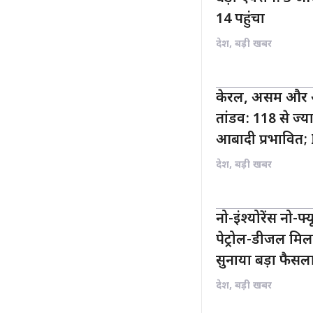
14 पहुंचा
देश
,
बड़ी खबर
केरल, असम और ओड
तांडव: 118 से ज्
आबादी प्रभावित; 
देश
,
बड़ी खबर
नो-इंश्योरेंस नो-फ्
पेट्रोल-डीजल मिलना
सुनाया बड़ा फैसल
देश
,
बड़ी खबर