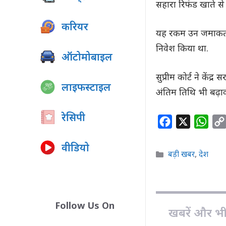
सहारा रिफंड खाते से
करियर
यह रकम उन जमाकर्ता
निवेश किया था.
ऑटोमोबाइल
सुप्रीम कोर्ट ने कें
लाइफस्टाइल
अंतिम तिथि भी बढ़ा
रेसिपी
F
X
W
a
h
वीडियो
c
a
Categories
बड़ी खबर
,
देश
e
t
b
s
o
A
o
p
Follow Us On
खबरें और भी ह
k
p