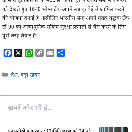
के साथ ही फ्रांस से भी मदद ली जाती है। भारतीय सेना ने जरूरतों
को देखते हुए 1640 भीष्म टैंक अपने लड़ाकू बेड़े में शामिल करने
की योजना बनाई है। इसीलिए भारतीय सेना अपने मुख्य युद्धक टैंक
टी-90 को अत्याधुनिक सक्रिय सुरक्षा प्रणाली से लैस करने के लिए
पूरी तरह तैयार है।
F
X
W
C
E
S
a
h
o
m
h
c
a
p
a
a
Categories
देश
,
बड़ी खबर
e
t
y
i
r
b
s
L
l
e
o
A
i
o
p
n
खबरें और भी हैं...
k
p
k
सनसनीखेज वारदात: 12वीं की छात्रा को 24 घंटे