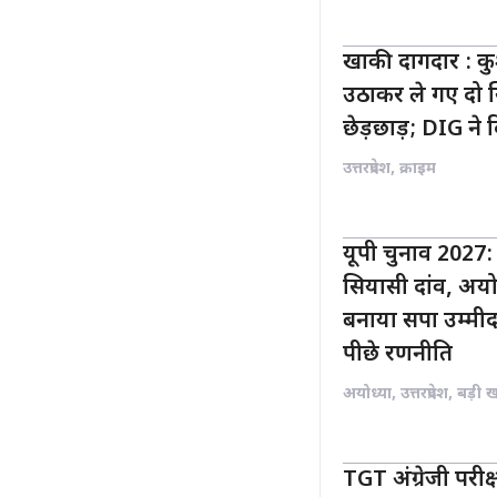
खाकी दागदार : कु
उठाकर ले गए दो सि
छेड़छाड़; DIG ने 
उत्तरप्रदेश
,
क्राइम
यूपी चुनाव 2027
सियासी दांव, अयो
बनाया सपा उम्मीद
पीछे रणनीति
अयोध्या
,
उत्तरप्रदेश
,
बड़ी 
TGT अंग्रेजी परीक