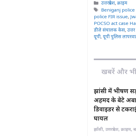
c
a
Categories
उत्तरप्रदेश
,
क्राइम
e
t
Tags
Beniganj police
b
s
police FIR issue
,
Jw
POCSO act case Ha
o
A
डीजे संचालक केस
,
उत्तर
o
p
यूपी
,
यूपी पुलिस लापरवा
k
p
खबरें और भी ह
झांसी में भीषण 
अहमद के बेटे अबा
डिवाइडर से टकराई
घायल
झाँसी
,
उत्तरप्रदेश
,
क्राइम
,
ब