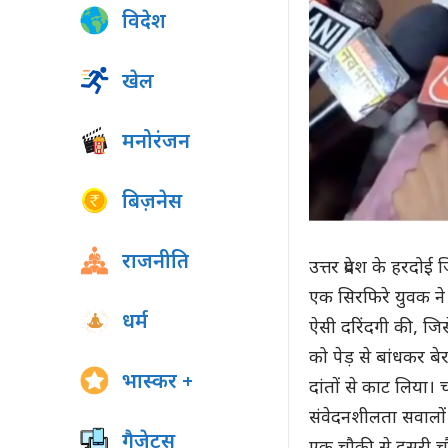
विदेश
खेल
मनोरंजन
बिज़नेस
राजनीति
उत्तर प्रदेश के हरद
एक सिरफिरे युवक ने
धर्म
ऐसी दरिंदगी की, जि
को पेड़ से बांधकर बे
भास्कर +
दांतों से काट लिया।
संवेदनशीलता सवालों क
गैजेट्स