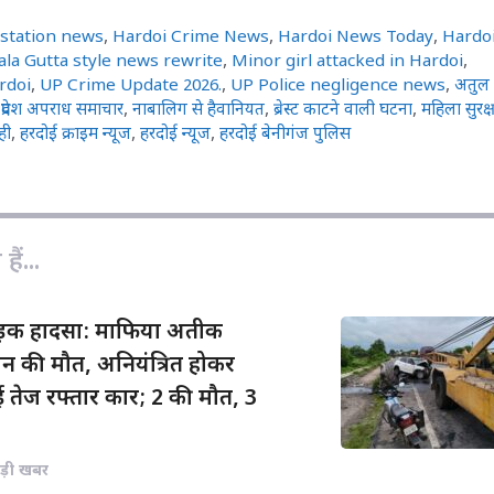
p
a
a
y
i
r
 station news
,
Hardoi Crime News
,
Hardoi News Today
,
Hardo
L
l
e
ala Gutta style news rewrite
,
Minor girl attacked in Hardoi
,
rdoi
,
UP Crime Update 2026.
,
UP Police negligence news
,
अतुल
i
 प्रदेश अपराध समाचार
,
नाबालिग से हैवानियत
,
ब्रेस्ट काटने वाली घटना
,
महिला सुरक्ष
n
ही
,
हरदोई क्राइम न्यूज
,
हरदोई न्यूज
,
हरदोई बेनीगंज पुलिस
k
ैं...
सड़क हादसा: माफिया अतीक
न की मौत, अनियंत्रित होकर
 तेज रफ्तार कार; 2 की मौत, 3
ड़ी खबर