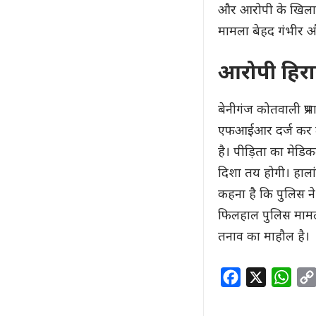
और आरोपी के खिलाफ
मामला बेहद गंभीर औ
आरोपी हिरास
बेनीगंज कोतवाली प्रभ
एफआईआर दर्ज कर ली
है। पीड़िता का मेडि
दिशा तय होगी। हाला
कहना है कि पुलिस न
फिलहाल पुलिस मामले
तनाव का माहौल है।
F
X
W
a
h