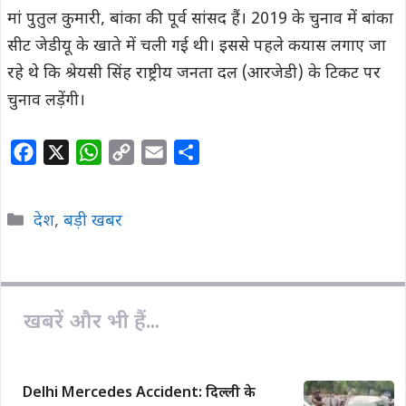
मां पुतुल कुमारी, बांका की पूर्व सांसद हैं। 2019 के चुनाव में बांका
सीट जेडीयू के खाते में चली गई थी। इससे पहले कयास लगाए जा
रहे थे कि श्रेयसी सिंह राष्ट्रीय जनता दल (आरजेडी) के टिकट पर
चुनाव लड़ेंगी।
F
X
W
C
E
S
a
h
o
m
h
c
a
p
a
a
Categories
देश
,
बड़ी खबर
e
t
y
i
r
b
s
L
l
e
o
A
i
o
p
n
खबरें और भी हैं...
k
p
k
Delhi Mercedes Accident: दिल्ली के