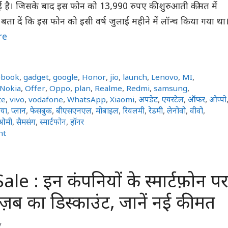
ई है। जिसके बाद इस फोन को 13,990 रुपए की शुरुआती कीमत में
ता दें कि इस फोन को इसी वर्ष जुलाई महीने में लॉन्च किया गया था
re
ebook
,
gadget
,
google
,
Honor
,
jio
,
launch
,
Lenovo
,
MI
,
Nokia
,
Offer
,
Oppo
,
plan
,
Realme
,
Redmi
,
samsung
,
te
,
vivo
,
vodafone
,
WhatsApp
,
Xiaomi
,
अपडेट
,
एयरटेल
,
ऑफर
,
ओप्पो
या
,
प्लान
,
फेसबुक
,
बीएसएनएल
,
मोबाइल
,
रियलमी
,
रेडमी
,
लेनोवो
,
वीवो
,
ओमी
,
सैमसंग
,
स्मार्टफोन
,
हॉनर
nt
le : इन कंपनियों के स्मार्टफ़ोन प
ज़ब का डिस्काउंट, जानें नई कीमत
y