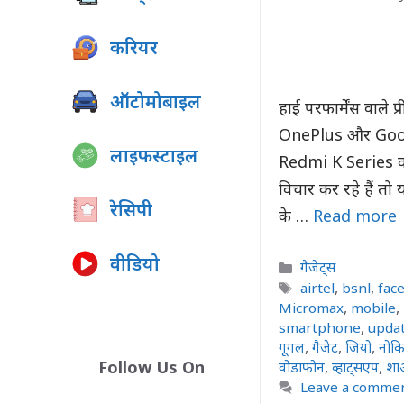
करियर
ऑटोमोबाइल
हाई परफार्मेंस वाले 
OnePlus और Goog
लाइफस्टाइल
Redmi K Series वाल
विचार कर रहे हैं त
रेसिपी
के …
Read more
वीडियो
Categories
गैजेट्स
Tags
airtel
,
bsnl
,
fac
Micromax
,
mobile
,
smartphone
,
upda
गूगल
,
गैजेट
,
जियो
,
नोकि
Follow Us On
वोडाफोन
,
व्हाट्सएप
,
शा
Leave a comme