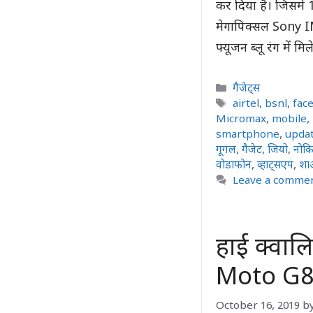
कर दिया है। जिसमें 
मेगापिक्सल Sony IM
फ्यूजन ब्लू रंग में 
Categories
गैजेट्स
Tags
airtel
,
bsnl
,
fac
Micromax
,
mobile
,
smartphone
,
upda
गूगल
,
गैजेट
,
जियो
,
नोकि
वोडाफोन
,
व्हाट्सएप
,
शा
Leave a comme
हाई क्वालि
Moto G8 P
October 16, 2019
b