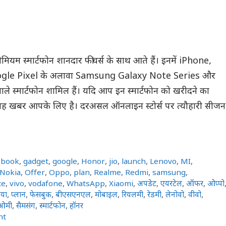
प्रीमियम स्मार्टफोन शानदार फीचर्स के साथ आते हैं। इनमें iPhone,
le Pixel के अलावा Samsung Galaxy Note Series और
े स्मार्टफोन शामिल हैं। यदि आप इन स्मार्टफोन को खरीदने का
ो यह खबर आपके लिए है। दरअसल ऑनलाइन स्टोर्स पर त्यौहारी सीजन
ebook
,
gadget
,
google
,
Honor
,
jio
,
launch
,
Lenovo
,
MI
,
Nokia
,
Offer
,
Oppo
,
plan
,
Realme
,
Redmi
,
samsung
,
te
,
vivo
,
vodafone
,
WhatsApp
,
Xiaomi
,
अपडेट
,
एयरटेल
,
ऑफर
,
ओप्पो
या
,
प्लान
,
फेसबुक
,
बीएसएनएल
,
मोबाइल
,
रियलमी
,
रेडमी
,
लेनोवो
,
वीवो
,
ओमी
,
सैमसंग
,
स्मार्टफोन
,
हॉनर
nt