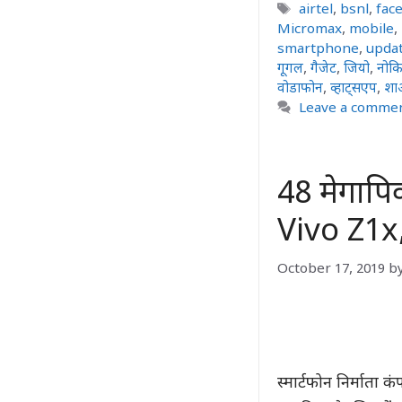
Tags
airtel
,
bsnl
,
fac
Micromax
,
mobile
,
smartphone
,
upda
गूगल
,
गैजेट
,
जियो
,
नोकि
वोडाफोन
,
व्हाट्सएप
,
शा
Leave a comme
48 मेगापिक
Vivo Z1x
October 17, 2019
b
स्मार्टफोन निर्माता 