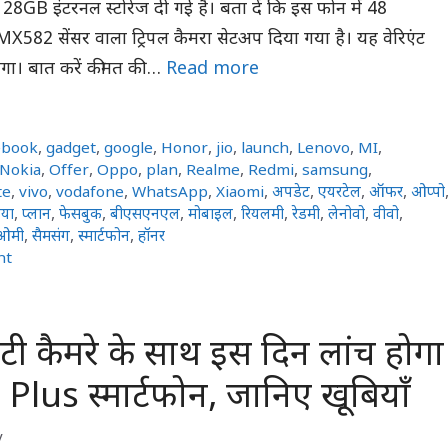
128GB इंटरनल स्टोरेज दी गई है। बता दें कि इस फोन में 48
X582 सेंसर वाला ट्रिपल कैमरा सेटअप दिया गया है। यह वेरिएंट
मिलेगा। बात करें कीमत की …
Read more
ebook
,
gadget
,
google
,
Honor
,
jio
,
launch
,
Lenovo
,
MI
,
Nokia
,
Offer
,
Oppo
,
plan
,
Realme
,
Redmi
,
samsung
,
te
,
vivo
,
vodafone
,
WhatsApp
,
Xiaomi
,
अपडेट
,
एयरटेल
,
ऑफर
,
ओप्पो
या
,
प्लान
,
फेसबुक
,
बीएसएनएल
,
मोबाइल
,
रियलमी
,
रेडमी
,
लेनोवो
,
वीवो
,
ओमी
,
सैमसंग
,
स्मार्टफोन
,
हॉनर
nt
टी कैमरे के साथ इस दिन लांच होगा
lus स्मार्टफोन, जानिए खूबियाँ
y