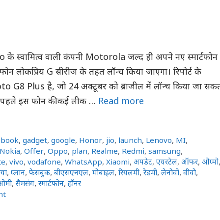
के स्वामित्व वाली कंपनी Motorola जल्द ही अपने नए स्मार्टफोन
 फोन लोकप्रिय G सीरीज के तहत लॉन्च किया जाएगा। रिपोर्ट के
 G8 Plus है, जो 24 अक्टूबर को ब्राजील में लॉन्च किया जा सक
े पहले इस फोन की कई लीक …
Read more
ebook
,
gadget
,
google
,
Honor
,
jio
,
launch
,
Lenovo
,
MI
,
Nokia
,
Offer
,
Oppo
,
plan
,
Realme
,
Redmi
,
samsung
,
te
,
vivo
,
vodafone
,
WhatsApp
,
Xiaomi
,
अपडेट
,
एयरटेल
,
ऑफर
,
ओप्पो
या
,
प्लान
,
फेसबुक
,
बीएसएनएल
,
मोबाइल
,
रियलमी
,
रेडमी
,
लेनोवो
,
वीवो
,
ओमी
,
सैमसंग
,
स्मार्टफोन
,
हॉनर
nt