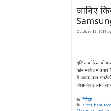
जानिए किस
Samsung 
October 13, 2019
b
दक्षिण कोरिया की 
फोन मार्केट में उतारे
में अपना नया स्मार्
जिसकी कई लीक जानका
Categories
गैजेट्स
Tags
airtel
,
bsnl
,
fac
Micromax
,
mobile
,