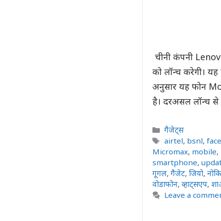
चीनी कंपनी Lenovo 
को लॉन्च करेगी। यह
अनुसार यह फोन Moto
है। दरअसल लॉन्च स
Categories
गैजेट्स
Tags
airtel
,
bsnl
,
fac
Micromax
,
mobile
,
smartphone
,
upda
गूगल
,
गैजेट
,
जियो
,
नोकि
वोडाफोन
,
व्हाट्सएप
,
शा
Leave a comme