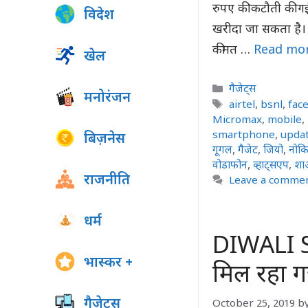
रुपए की कटौती की ग
विदेश
खरीदा जा सकता है। ब
कीमत …
Read mo
खेल
Categories
गैजेट्स
मनोरंजन
Tags
airtel
,
bsnl
,
fac
Micromax
,
mobile
,
smartphone
,
upda
बिज़नेस
गूगल
,
गैजेट
,
जियो
,
नोकि
वोडाफोन
,
व्हाट्सएप
,
शा
राजनीति
Leave a comme
धर्म
DIWALI Sa
भास्कर +
मिल रहा ग
गैजेट्स
October 25, 2019
b