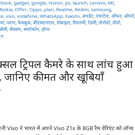
ebook
,
gadget
,
google
,
Honor
,
jio
,
launch
,
Lenovo
,
MI
,
Nokia
,
Offer
,
Oppo
,
plan
,
Realme
,
Redmi
,
samsung
,
te
,
vivo
,
vodafone
,
WhatsApp
,
Xiaomi
,
अपडेट
,
एयरटेल
,
ऑफर
,
ओप्पो
या
,
प्लान
,
फेसबुक
,
बीएसएनएल
,
मोबाइल
,
रियलमी
,
रेडमी
,
लेनोवो
,
वीवो
,
ओमी
,
सैमसंग
,
स्मार्टफोन
,
हॉनर
nt
्सल ट्रिपल कैमरे के साथ लांच हुआ
, जानिए कीमत और खूबियाँ
y
कंपनी Vivo ने भारत में अपने Vivo Z1x के 8GB रैम वेरिएंट को लॉन्च