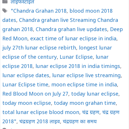
Categories
लाइफस्टाइल
Tags
"Chandra Grahan 2018
,
blood moon 2018
dates
,
Chandra grahan live Streaming Chandra
grahan 2018
,
Chandra grahan live updates
,
Deep
Red Moon
,
exact time of lunar eclipse in india
,
july 27th lunar eclipse rebirth
,
longest lunar
eclipse of the century
,
Lunar Eclipse
,
lunar
eclipse 2018
,
lunar eclipse 2018 in india timings
,
lunar eclipse dates
,
lunar eclipse live streaming
,
Lunar Eclipse time
,
moon eclipse time in india
,
Red Blood Moon on July 27
,
today lunar eclipse
,
today moon eclipse
,
today moon grahan time
,
total lunar eclipse blood moon
,
चंद्र ग्रहण
,
चंद्र ग्रहण
2018"
,
चंद्रग्रहण 2018 लाइव
,
चंद्रग्रहण का समय