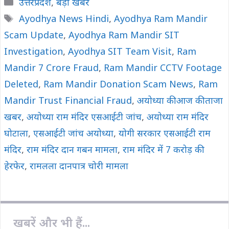
Categories
उत्तरप्रदेश
,
बड़ी खबर
e
t
y
i
r
Tags
Ayodhya News Hindi
,
Ayodhya Ram Mandir
b
s
L
l
e
Scam Update
o
A
,
Ayodhya Ram Mandir SIT
i
o
p
n
Investigation
,
Ayodhya SIT Team Visit
,
Ram
k
p
k
Mandir 7 Crore Fraud
,
Ram Mandir CCTV Footage
Deleted
,
Ram Mandir Donation Scam News
,
Ram
Mandir Trust Financial Fraud
,
अयोध्या की आज की ताजा
खबर
,
अयोध्या राम मंदिर एसआईटी जांच
,
अयोध्या राम मंदिर
घोटाला
,
एसआईटी जांच अयोध्या
,
योगी सरकार एसआईटी राम
मंदिर
,
राम मंदिर दान गबन मामला
,
राम मंदिर में 7 करोड़ की
हेरफेर
,
रामलला दानपात्र चोरी मामला
खबरें और भी हैं...