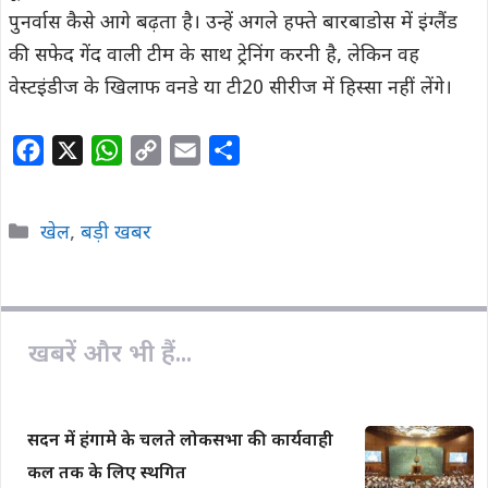
पुनर्वास कैसे आगे बढ़ता है। उन्हें अगले हफ्ते बारबाडोस में इंग्लैंड
की सफेद गेंद वाली टीम के साथ ट्रेनिंग करनी है, लेकिन वह
वेस्टइंडीज के खिलाफ वनडे या टी20 सीरीज में हिस्सा नहीं लेंगे।
F
X
W
C
E
S
a
h
o
m
h
c
a
p
a
a
Categories
खेल
,
बड़ी खबर
e
t
y
i
r
b
s
L
l
e
o
A
i
o
p
n
खबरें और भी हैं...
k
p
k
सदन में हंगामे के चलते लोकसभा की कार्यवाही
कल तक के लिए स्थगित