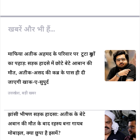
b
s
L
l
e
o
A
i
o
p
n
खबरें और भी हैं...
k
p
k
माफिया अतीक अहमद के परिवार पर टूटा दुखों
का पहाड़: सड़क हादसे में छोटे बेटे आबान की
मौत, अतीक-असद की कब्र के पास ही दी
जाएगी खाक-ए-सुपुर्द
उत्तरप्रदेश
,
बड़ी खबर
झांसी भीषण सड़क हादसा: अतीक के बेटे
अबान की मौत के बाद रहस्य बना गायब
मोबाइल, क्या छुपा है इसमें?