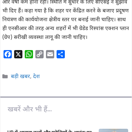
और वर्षा कम होना रही। स्थिति में सुधार के लिए सीएसई ने सुझाव
भी दिए हैं। कहा गया है कि शहर पर केंद्रित करने के बजाए प्रदूषण
नियंत्रण की कार्ययोजना क्षेत्रीय स्तर पर बनाई जानी चाहिए। साथ
ही एनसीआर की तरह अन्य शहरों में भी ग्रेडेड रिस्पांस एक्शन प्लान
(ग्रेप) सरीखी व्यवस्था लागू की जानी चाहिए।
F
X
W
C
E
S
a
h
o
m
h
c
a
p
a
a
Categories
बड़ी खबर
,
देश
e
t
y
i
r
b
s
L
l
e
o
A
i
o
p
n
खबरें और भी हैं...
k
p
k