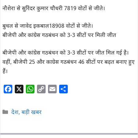
नौशेरा से सुरिंदर कुमार चौधरी 7819 वोटों से जीते।
बुधल से जावेद इकबाल18908 वोटों से जीते।
बीजेपी और कांग्रेस गठबंधन को 3-3 सीटों पर मिली जीत
बीजेपी और कांग्रेस गठबंधन को 3-3 सीटों पर जीत मिल गई है।
वहीं, बीजेपी 25 और काग्रेस गठबंधन 46 सीटों पर बढ़त बनाए हुए
हैं।
F
X
W
C
E
S
a
h
o
m
h
c
a
p
a
a
Categories
देश
,
बड़ी खबर
e
t
y
i
r
b
s
L
l
e
o
A
i