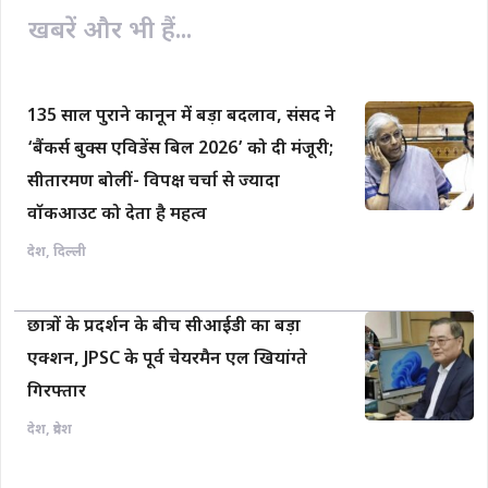
o
p
n
खबरें और भी हैं...
k
p
k
135 साल पुराने कानून में बड़ा बदलाव, संसद ने
‘बैंकर्स बुक्स एविडेंस बिल 2026’ को दी मंजूरी;
सीतारमण बोलीं- विपक्ष चर्चा से ज्यादा
वॉकआउट को देता है महत्व
देश
,
दिल्ली
छात्रों के प्रदर्शन के बीच सीआईडी का बड़ा
एक्शन, JPSC के पूर्व चेयरमैन एल खियांग्ते
गिरफ्तार
देश
,
प्रदेश